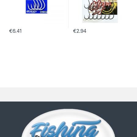
€
6.41
€
2.94