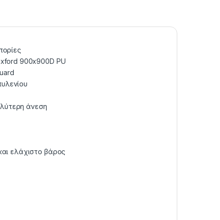
πορίες
Oxford 900x900D PU
uard
πυλενίου
αλύτερη άνεση
 και ελάχιστο βάρος