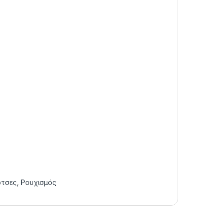
ότσες
,
Ρουχισμός