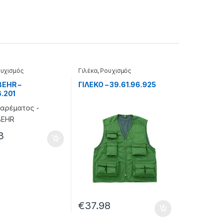
υχισμός
Γιλέκα
,
Ρουχισμός
BEHR –
ΓΙΛΕΚΟ – 39.61.96.925
6.201
3
€
37.98