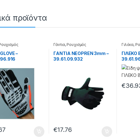
ικά προϊόντα
Ρουχισμός
Γάντια
,
Ρουχισμός
Γιλέκα
,
Ρο
GLOVE –
ΓANTIA NEOPREN 3mm –
ΓΙΛΕΚΟ 
.96.916
39.61.09.932
39.61.9
€
36.9
67
€
17.76