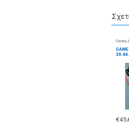
Σχετ
Γάντια
,
GAME 
39.44
€
45.