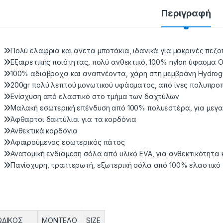
Περιγραφή
Πολύ ελαφριά και άνετα μποτάκια, ιδανικά για μακρινές πεζο
Εξαιρετικής ποιότητας, πολύ ανθεκτικό, 100% nylon ύφασμα 
100% αδιάβροχα και αναπνέοντα, χάρη στη μεμβράνη Hydrog
200gr πολύ λεπτού μονωτικού υφάσματος, από ίνες πολυπρο
Ενίσχυση από ελαστικό στο τμήμα των δαχτύλων
Μαλακή εσωτερική επένδυση από 100% πολυεστέρα, για μεγ
Άφθαρτοι δακτύλιοι για τα κορδόνια
Ανθεκτικά κορδόνια
Αφαιρούμενος εσωτερικός πάτος
Ανατομική ενδιάμεση σόλα από υλικό EVA, για ανθεκτικότητα
Πανίσχυρη, τρακτερωτή, εξωτερική σόλα από 100% ελαστικό
ΩΔΙΚΟΣ
ΜΟΝΤΕΛΟ
SIZE