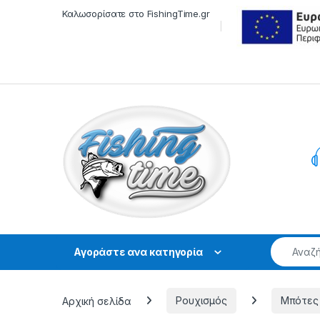
Skip to navigation
Skip to content
Καλωσορίσατε στο FishingTime.gr
Αγοράστε ανα κατηγορία
Αρχική σελίδα
Ρουχισμός
Μπότες