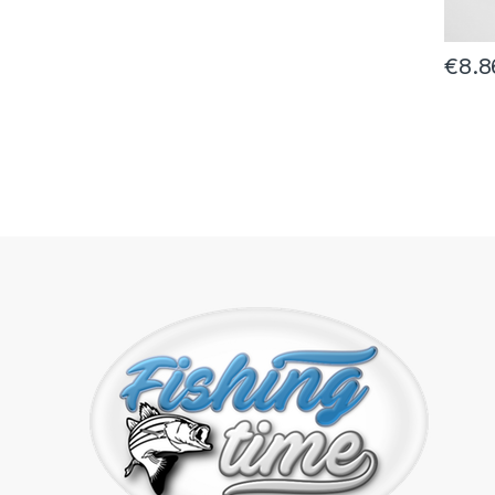
€
8.8