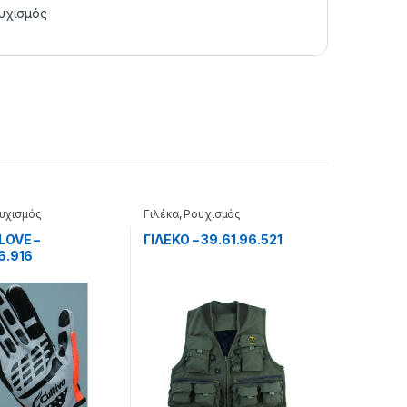
υχισμός
υχισμός
Γιλέκα
,
Ρουχισμός
LOVE –
ΓΙΛΕΚΟ – 39.61.96.521
6.916