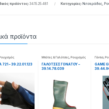
ικός προϊόντος:
34.15.25.481
Κατηγορίες:
Νιτσεράδες
,
Ρο
ικά προϊόντα
Ρουχισμός
Μπότες & Γαλότσες
,
Ρουχισμός
Γάντια
,
Ρο
 721 – 39.22.01.123
ΓΑΛΟΤΣΕΣ ΓΟΝΑΤΟΥ –
GAME G
39.14.78.039
39.44.9