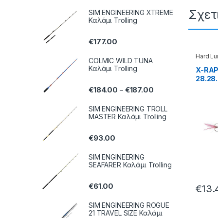
Σχετ
SIM ENGINEERING XTREME
Καλάμι Trolling
€
177.00
Hard Lu
COLMIC WILD TUNA
Καλάμι Trolling
X-RAP
28.28
€
184.00
€
187.00
–
SIM ENGINEERING TROLL
MASTER Καλάμι Trolling
€
93.00
SIM ENGINEERING
SEAFARER Καλάμι Trolling
€
61.00
€
13.
SIM ENGINEERING ROGUE
21 TRAVEL SIZE Καλάμι