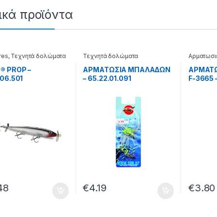
ικά προϊόντα
res
,
Τεχνητά δολώματα
Τεχνητά δολώματα
Αρματωσι
Τεχνητά 
® PROP –
ΑΡΜΑΤΩΣΙΑ ΜΠΑΛΑΔΩΝ
ΑΡΜΑΤΩ
.06.501
– 65.22.01.091
F-3665 
48
€
4.19
€
3.80