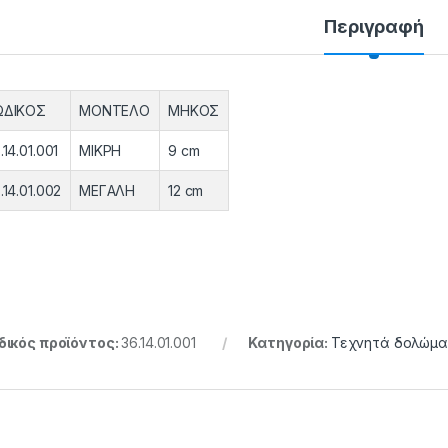
Περιγραφή
ΩΔΙΚΟΣ
ΜΟΝΤΕΛΟ
ΜΗΚΟΣ
.14.01.001
MIKPH
9 cm
.14.01.002
MEΓAΛH
12 cm
ικός προϊόντος:
36.14.01.001
Κατηγορία:
Τεχνητά δολώμ