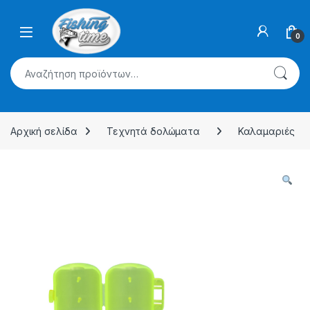
Skip to navigation
Skip to content
0
Αναζήτηση για:
Αρχική σελίδα
Τεχνητά δολώματα
Καλαμαριές