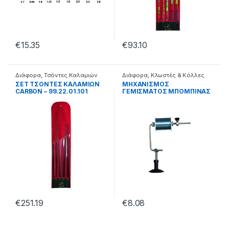
€
15.35
€
93.10
Διάφορα
,
Τσόντες Καλαμιών
Διάφορα
,
Κλωστές & Κόλλες
Επισκευής
ΣΕΤ ΤΣΟΝΤΕΣ ΚΑΛΑΜΙΩΝ
ΜΗΧΑΝΙΣΜΟΣ
CARBON – 99.22.01.101
ΓΕΜΙΣΜΑΤΟΣ ΜΠΟΜΠΙΝΑΣ
YM-6005 – 38.22.81.001
€
251.19
€
8.08