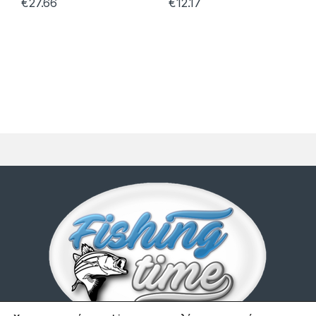
€
27.66
€
12.17