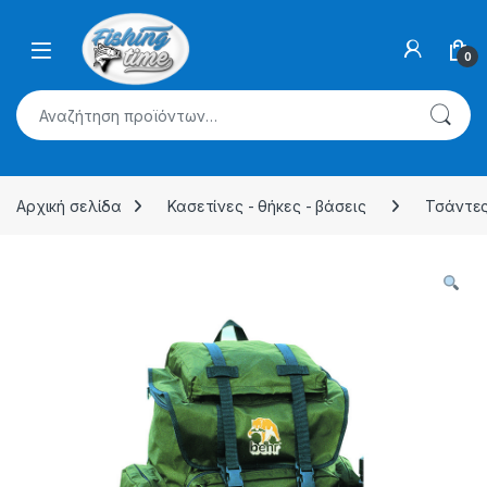
Skip to navigation
Skip to content
0
Αναζήτηση για:
Αρχική σελίδα
Κασετίνες - θήκες - βάσεις
Τσάντες