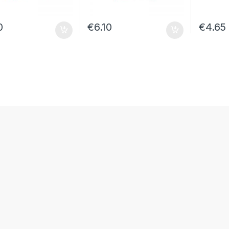
0
€
6.10
€
4.65