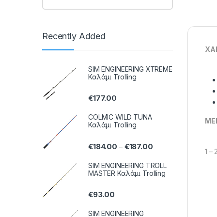
Recently Added
ΧΑ
SIM ENGINEERING XTREME
Καλάμι Trolling
€
177.00
COLMIC WILD TUNA
ΜΕ
Καλάμι Trolling
€
184.00
€
187.00
–
1 – 
SIM ENGINEERING TROLL
MASTER Καλάμι Trolling
€
93.00
SIM ENGINEERING