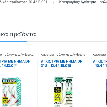
ικός προϊόντος:
10.42.19.001
Κατηγορίες:
Αγκίστρια - σάλ
ικά προϊόντα
ια - σάλαγκιες
,
Αγκίστρια
Αγκίστρια - σάλαγκιες
,
Αγκίστρια
Αγκίστρια
Jigging
σε φάκελ
ΤΡΙΑ ΜΕ ΝΗΜΑ DH
ΑΓΚΙΣΤΡΙΑ ΜΕ ΝΗΜΑ GF
ΑΓΚΙΣΤ
2.44.13.0**
31 S – 12.44.18.016
– 10.44.