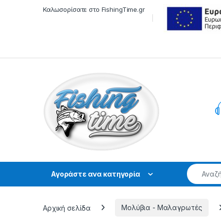
Skip to navigation
Skip to content
Καλωσορίσατε στο FishingTime.gr
Αγοράστε ανα κατηγορία
Αρχική σελίδα
Μολύβια - Μαλαγρωτές