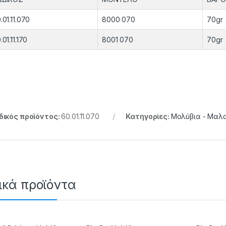
.01.11.070
8000 070
70gr
.01.11.170
8001 070
70gr
ικός προϊόντος:
60.01.11.070
Κατηγορίες:
Μολύβια - Μαλ
ικά προϊόντα