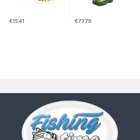
€
15.41
€
73.79