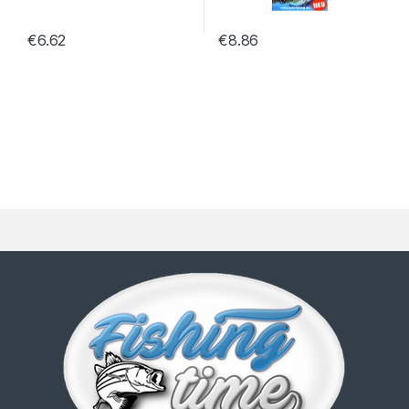
€
6.62
€
8.86