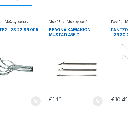
α - Μαλαγρωτές
,
Μολύβια - Μαλαγρωτές
Γάντζοι
,
Μ
ς
Μαλαγρω
ΕΣ – 33.22.86.005
BEΛONA KAMAKIΩN
ΓΑΝΤΖΟ
MUSTAD 455 D –
– 33.30.
10.11.44.010
7
€
1.16
€
10.41