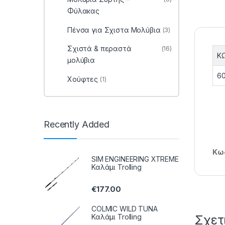
Φύλακας
Πένσα για Σχιστα Μολύβια
(3)
Σχιστά & περαστά
(16)
Κ
μολύβια
60
Χούφτες
(1)
Recently Added
Κωδ
SIM ENGINEERING XTREME
Καλάμι Trolling
€
177.00
COLMIC WILD TUNA
Καλάμι Trolling
Σχετ