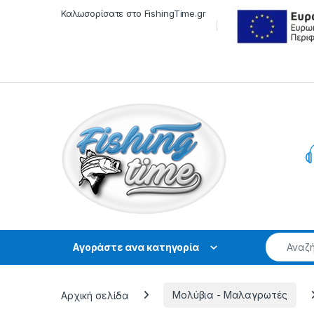
Skip to navigation
Skip to content
Καλωσορίσατε στο FishingTime.gr
Αγοράστε ανα κατηγορία
Αρχική σελίδα
Μολύβια - Μαλαγρωτές