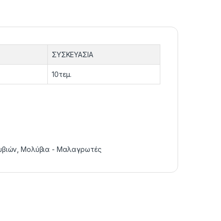
Σ
ΣΥΣΚΕΥΑΣΙΑ
10τεμ.
υβιών
,
Μολύβια - Μαλαγρωτές