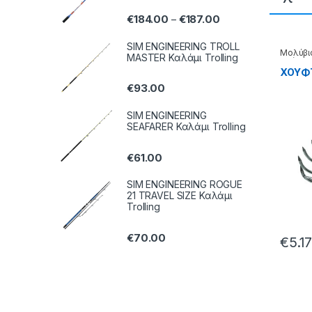
€
184.00
€
187.00
–
SIM ENGINEERING TROLL
Μολύβι
MASTER Καλάμι Trolling
Χούφτε
XOYΦT
€
93.00
SIM ENGINEERING
SEAFARER Καλάμι Trolling
€
61.00
SIM ENGINEERING ROGUE
21 TRAVEL SIZE Καλάμι
Trolling
€
70.00
€
5.1