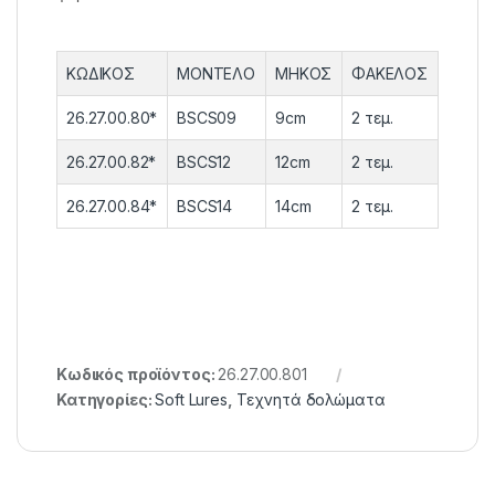
ΚΩΔΙΚΟΣ
ΜΟΝΤΕΛΟ
ΜΗΚΟΣ
ΦΑΚΕΛΟΣ
ΣΥΣΚΕ
26.27.00.80*
BSCS09
9cm
2 τεμ.
4
26.27.00.82*
BSCS12
12cm
2 τεμ.
4
26.27.00.84*
BSCS14
14cm
2 τεμ.
4
Κωδικός προϊόντος:
26.27.00.801
Κατηγορίες:
Soft Lures
,
Τεχνητά δολώματα