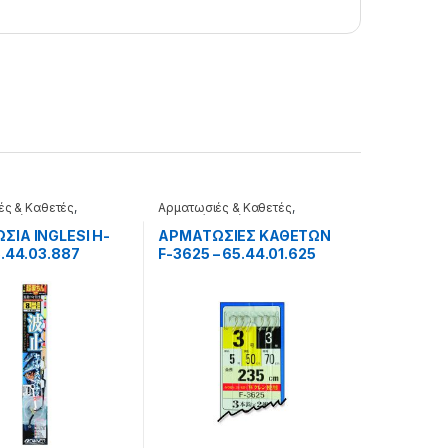
ές & Καθετές
,
Αρματωσιές & Καθετές
,
δολώματα
Τεχνητά δολώματα
ΣΙΑ INGLESI H-
ΑΡΜΑΤΩΣΙΕΣ ΚΑΘΕΤΩΝ
5.44.03.887
F-3625 – 65.44.01.625