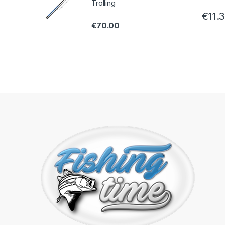
Trolling
€
11.
€
70.00