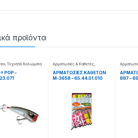
ικά προϊόντα
res
,
Τεχνητά δολώματα
Αρματωσιές & Καθετές
,
Αρματωσι
Τεχνητά δολώματα
Τεχνητά 
® POP –
ΑΡΜΑΤΩΣΙΕΣ ΚΑΘΕΤΩΝ
ΑΡΜΑΤΩ
23.071
M-3658 – 65.44.01.010
887 – 6