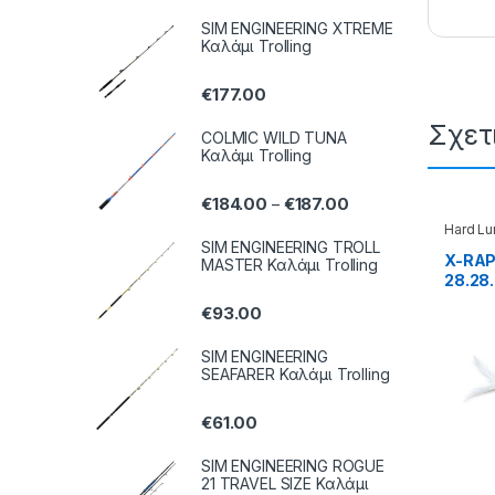
SIM ENGINEERING XTREME
Καλάμι Trolling
€
177.00
Σχετ
COLMIC WILD TUNA
Καλάμι Trolling
€
184.00
€
187.00
–
Hard Lu
SIM ENGINEERING TROLL
X-RAP
MASTER Καλάμι Trolling
28.28.
€
93.00
SIM ENGINEERING
SEAFARER Καλάμι Trolling
€
61.00
SIM ENGINEERING ROGUE
21 TRAVEL SIZE Καλάμι