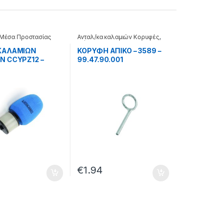
Μέσα Προστασίας
Ανταλ/κα καλαμιών Κορυφές
,
Διάφορα
ΚΑΛΑΜΙΩΝ
ΚΟΡΥΦΗ ΑΠΙΚΟ – 3589 –
N CCYPZ12 –
99.47.90.001
1.012
€
1.94