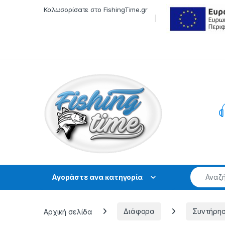
Skip to navigation
Skip to content
Καλωσορίσατε στο FishingTime.gr
Αγοράστε ανα κατηγορία
Αρχική σελίδα
Διάφορα
Συντήρη