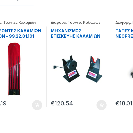
α
,
Τσόντες Καλαμιών
Διάφορα
,
Τσόντες Καλαμιών
Διάφορα
,
Καλαμιών
ΤΣΟΝΤΕΣ ΚΑΛΑΜΙΩΝ
ΜΗΧΑΝΙΣΜΟΣ
ΤΑΠΕΣ 
N – 99.22.01.101
ΕΠΙΣΚΕΥΗΣ ΚΑΛΑΜΙΩΝ
NEOPRE
RDS-9 R.P.M. –
99.55.0
99.62.00.099
.19
€
120.54
€
18.01