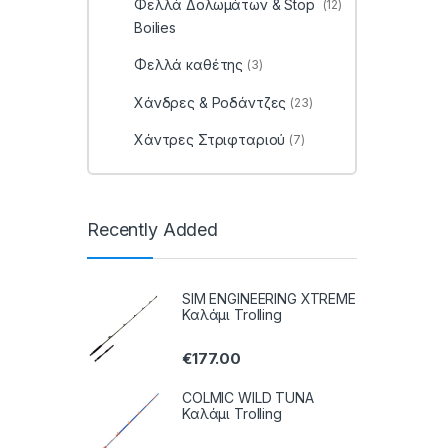
Φελλά Δολωμάτων & Stop
(12)
Boilies
Φελλά καθέτης
(3)
Χάνδρες & Ροδάντζες
(23)
Χάντρες Στριφταριού
(7)
Recently Added
SIM ENGINEERING XTREME
Καλάμι Trolling
€
177.00
COLMIC WILD TUNA
Καλάμι Trolling