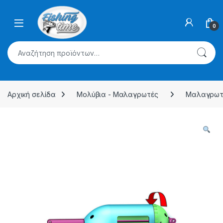
Skip to navigation
Skip to content
0
Αναζήτηση για:
Αρχική σελίδα
Μολύβια - Μαλαγρωτές
Μαλαγρωτ