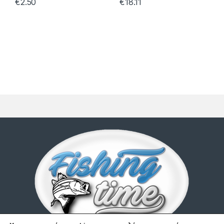
€
2.50
€
18.11