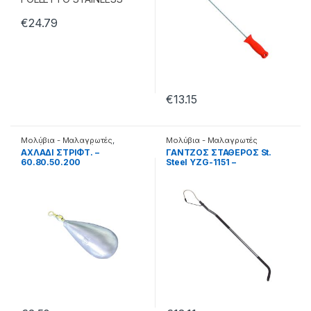
€
24.79
€
13.15
Μολύβια - Μαλαγρωτές
,
Μολύβια - Μαλαγρωτές
Μολύβια Κλασσικά
AXΛAΔI ΣTPIΦT. –
ΓΑΝΤΖΟΣ ΣΤΑΘΕΡΟΣ St.
60.80.50.200
Steel YZG-1151 –
33.22.99.215