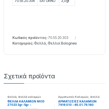
70.55.20.306
SATURNO
3,0gr
Κωδικός προϊόντος:
70.55.20.303
Κατηγορίες:
Φελλά
,
Φελλοί Bolognesi
Σχετικά προϊόντα
Φελλά
,
Φελλά καλαμιών
Αρματωσιές Καλαμιών
,
Φελλά
Classic
ΦΕΛΛΑ ΚΑΛΑΜΙΩΝ MOD
ΑΡΜΑΤΩΣΙΕΣ ΚΑΛΑΜΙΩΝ
27023 3gr-5gr –
7916 010 – 65.01.79.160
70.22.30.513