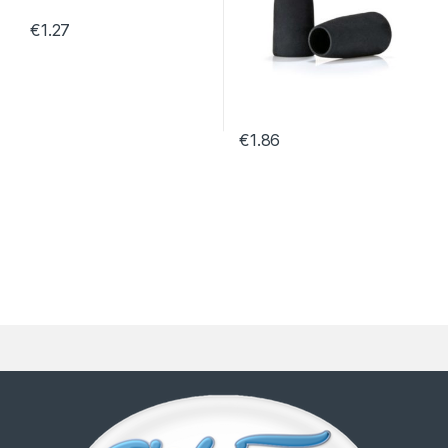
€
1.27
€
1.86