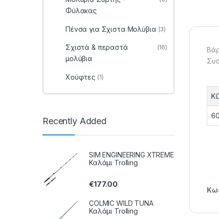
Φύλακας
Πένσα για Σχιστα Μολύβια
(3)
Σχιστά & περαστά
(16)
Βάρ
μολύβια
Συσ
Χούφτες
(1)
Κ
60
Recently Added
SIM ENGINEERING XTREME
Καλάμι Trolling
€
177.00
Κωδ
COLMIC WILD TUNA
Καλάμι Trolling