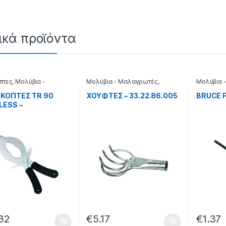
ικά προϊόντα
πτες
,
Μολύβια -
Μολύβια - Μαλαγρωτές
,
Μολύβια 
ρωτές
Χούφτες
Μολύβια 
ΚΟΠΤΕΣ TR 90
XOYΦTΕΣ – 33.22.86.005
BRUCE F
LESS –
.05.002
32
€
5.17
€
1.37