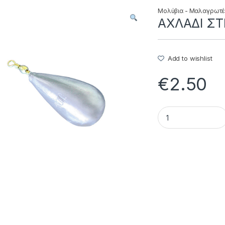
Μολύβια - Μαλαγρωτ
AXΛAΔI ΣTP
Add to wishlist
€
2.50
AXΛAΔI ΣTPIΦT. - 