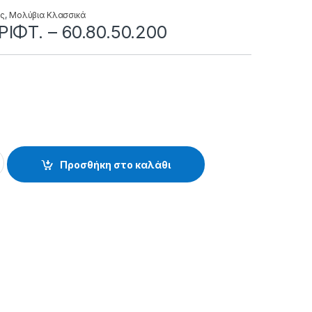
ές
,
Μολύβια Κλασσικά
IΦT. – 60.80.50.200
60.80.50.200 quantity
Προσθήκη στο καλάθι