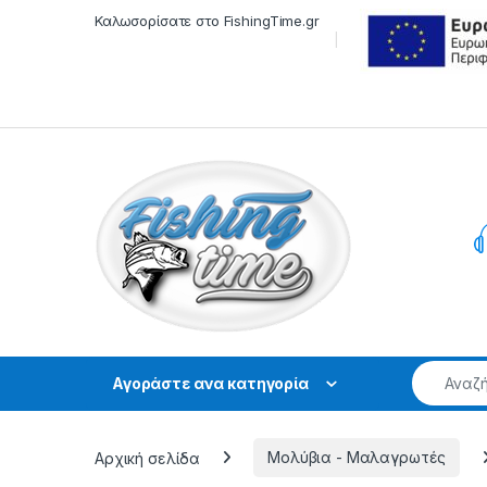
Skip to navigation
Skip to content
Καλωσορίσατε στο FishingTime.gr
Αγοράστε ανα κατηγορία
Αρχική σελίδα
Μολύβια - Μαλαγρωτές