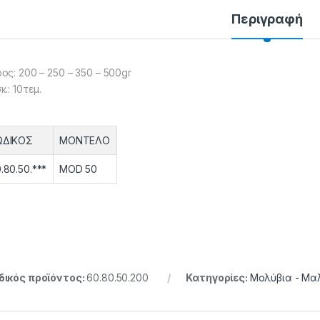
Περιγραφή
ος: 200 – 250 – 350 – 500gr
κ.: 10τεμ.
ΩΔΙΚΟΣ
ΜΟΝΤΕΛΟ
.80.50.***
MOD 50
ικός προϊόντος:
60.80.50.200
Κατηγορίες:
Μολύβια - Μ