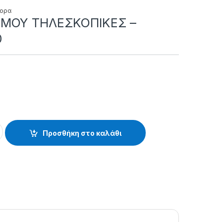
φορα
MMOY THΛEΣKOΠIKEΣ –
0
EΣKOΠIKEΣ - 38.74.01.180 quantity
Προσθήκη στο καλάθι