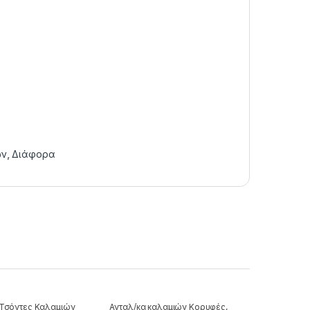
ών
,
Διάφορα
Τσόντες Καλαμιών
Ανταλ/κα καλαμιών Κορυφές
,