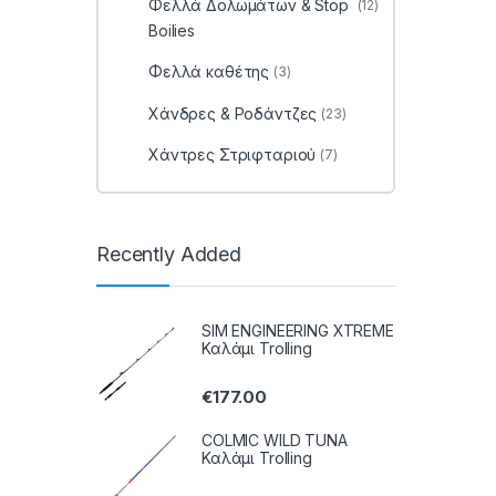
Φελλά Δολωμάτων & Stop
(12)
Boilies
Φελλά καθέτης
(3)
Χάνδρες & Ροδάντζες
(23)
Χάντρες Στριφταριού
(7)
Recently Added
SIM ENGINEERING XTREME
Καλάμι Trolling
€
177.00
COLMIC WILD TUNA
Καλάμι Trolling