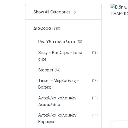
Show All Categories
Διάφορα
(381)
Pva Υδατοδιαλυτά
(10)
Sissy – Bait Clips – Lead
(18)
clips
Stopper
(14)
Tinsel – Μεμβράνες –
(17)
Βαφές
Ανταλ/κα καλαμιών
(13)
Δακτυλίδια
Ανταλ/κα καλαμιών
(15)
Κορυφές