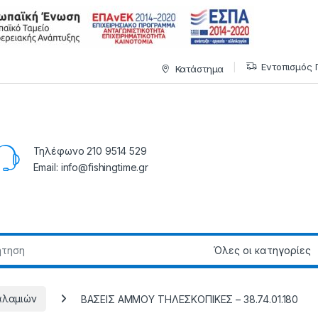
Εντοπισμός 
Κατάστημα
Τηλέφωνο 210 9514 529
Email: info@fishingtime.gr
αλαμιών
BAΣEIΣ AMMOY THΛEΣKOΠIKEΣ – 38.74.01.180