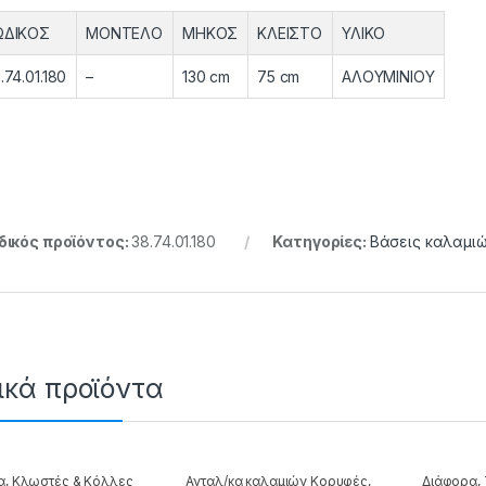
ΩΔΙΚΟΣ
ΜΟΝΤΕΛΟ
ΜΗΚΟΣ
ΚΛΕΙΣΤΟ
ΥΛΙΚΟ
.74.01.180
–
130 cm
75 cm
ΑΛΟΥΜΙΝΙΟΥ
ικός προϊόντος:
38.74.01.180
Κατηγορίες:
Βάσεις καλαμι
ικά προϊόντα
α
,
Κλωστές & Κόλλες
Ανταλ/κα καλαμιών Κορυφές
,
Διάφορα
,