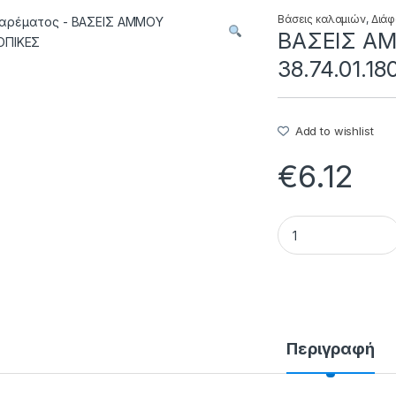
Βάσεις καλαμιών
,
Διά
BAΣEIΣ A
38.74.01.18
Add to wishlist
€
6.12
BAΣEIΣ AMMOY THΛ
Περιγραφή