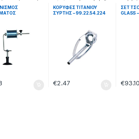
ής
Διάφορα
ΝΙΣΜΟΣ
ΚΟΡΥΦΕΣ ΤΙΤΑΝΙΟΥ
ΣΕΤ ΤΣ
ΣΜΑΤΟΣ
ΣΥΡΤΗΣ – 99.22.54.224
GLASS –
ΙΝΑΣ YM-6005 –
81.001
8
€
2.47
€
93.1