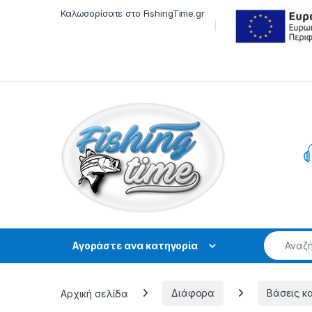
Skip to navigation
Skip to content
Καλωσορίσατε στο FishingTime.gr
Αγοράστε ανα κατηγορία
Αρχική σελίδα
Διάφορα
Βάσεις κ