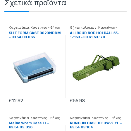
Σχετικά προϊόντα
Κασετινάκια
,
Κασετίνες - θήκες
Θήκες καλαμιών
,
Κασετίνες -
- βάσεις
θήκες - βάσεις
SLIT FORM CASE 3020NDDM
ALLROUD ROD HOLDALL 55-
– 83.54.03.065
17159 – 38.61.53.170
€
12.92
€
55.98
Κασετινάκια
,
Κασετίνες - θήκες
Κασετινάκια
,
Κασετίνες - θήκες
- βάσεις
- βάσεις
Meiho Worm Case LL –
RUNGUN CASE 1010W-2 YL –
83.54.03.026
83.54.03.104