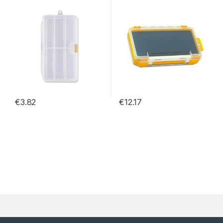
€
3.82
€
12.17