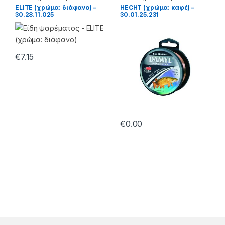
Monofilament
ELITE (χρώμα: διάφανο) –
HECHT (χρώμα: καφέ) –
30.28.11.025
30.01.25.231
=240
€
7.15
€
0.00