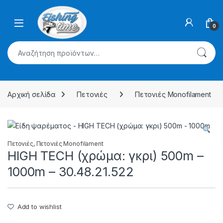
Skip to navigation
Skip to content
0
Αναζήτηση για:
Αρχική σελίδα
Πετονιές
Πετονιές Monofilament
Πετονιές
,
Πετονιές Monofilament
HIGH TECH (χρώμα: γκρι) 500m –
1000m – 30.48.21.522
Add to wishlist