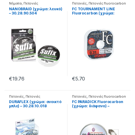
Νήματα
,
Πετονιές
Πετονιές
,
Πετονιές fluorocarbon
NANOBRAID (χρώμα: λευκό)
FC TOURNAMENT LINE
– 30.28.90.504
Fluorocarbon (χρώμα:
διάφανο) – 30.44.01.014
€
19.76
€
5.70
Πετονιές
,
Πετονιές
Πετονιές
,
Πετονιές fluorocarbon
Monofilament
DURAFLEX (χρώμα: ανοικτό
FC PARADICK Fluorocarbon
μπλε) – 30.28.10.018
(χρώμα: διάφανο) –
30.58.01.014