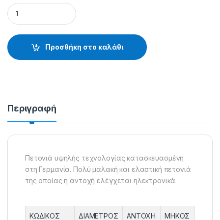
HIGH TECH (χρώμα: λευκό ή γκρι) 100m - 30.48.20.016 quanti
Προσθήκη στο καλάθι
Περιγραφή
Πετονιά υψηλής τεχνολογίας κατασκευασμένη
στη Γερμανία. Πολύ μαλακή και ελαστική πετονιά
της οποίας η αντοχή ελέγχεται ηλεκτρονικά.
ΚΩΔΙΚΟΣ
ΔΙΑΜΕΤΡΟΣ
ΑΝΤΟΧΗ
ΜΗΚΟΣ
ΣΥΣΚΕ