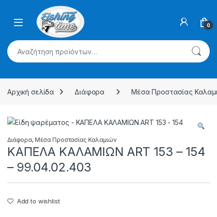
Skip to navigation
Skip to content
0
Αναζήτηση για:
Αρχική σελίδα
Διάφορα
Μέσα Προστασίας Καλαμ
Διάφορα
,
Μέσα Προστασίας Καλαμιών
KAΠEΛA ΚΑΛΑΜΙΩΝ ART 153 – 154
– 99.04.02.403
Add to wishlist