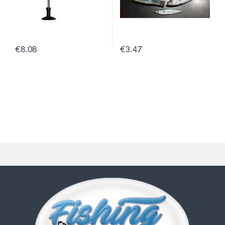
€
8.08
€
3.47