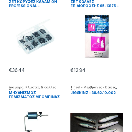
ΣΕΤ ΚΟΡΥΦΕΣ ΚΑΛΑΜΙΩΝ
ΣΕΤ ΚΟΛΛΕΣ
PROFESSIONAL –
ΕΠΙΔΙΟΡΘΩΣΗΣ 95-13175 –
99.01.03.973
99.61.02.175
€
36.44
€
12.94
Διάφορα
,
Κλωστές & Κόλλες
Tinsel - Μεμβράνες - Βαφές
,
Επισκευής
Διάφορα
ΜΗΧΑΝΙΣΜΟΣ
JIGSKINZ – 38.62.10.002
ΓΕΜΙΣΜΑΤΟΣ ΜΠΟΜΠΙΝΑΣ
YM-6005 – 38.22.81.001