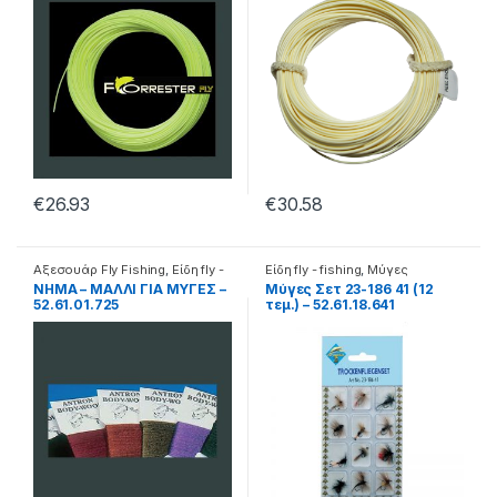
€
26.93
€
30.58
Αξεσουάρ Fly Fishing
,
Είδη fly -
Είδη fly - fishing
,
Μύγες
fishing
ΝΗΜΑ – ΜΑΛΛΙ ΓΙΑ ΜΥΓΕΣ –
Μύγες Σετ 23-186 41 (12
52.61.01.725
τεμ.) – 52.61.18.641