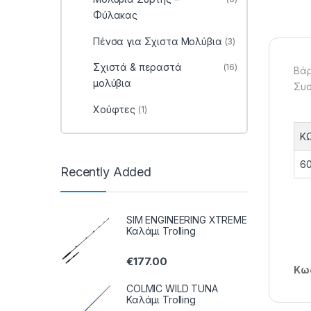
Φύλακας
Πένσα για Σχιστα Μολύβια
(3)
Σχιστά & περαστά
(16)
Βάρ
μολύβια
Συσκ
Χούφτες
(1)
Κ
60
Recently Added
SIM ENGINEERING XTREME
Καλάμι Trolling
€
177.00
Κωδ
COLMIC WILD TUNA
Καλάμι Trolling