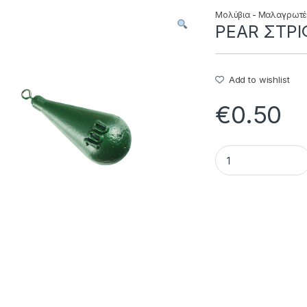
Μολύβια - Μαλαγρωτ
PEAR ΣTPIΦ
Add to wishlist
€
0.50
PEAR ΣTPIΦT. - 60.