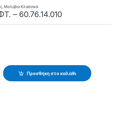
ές
,
Μολύβια Κλασσικά
T. – 60.76.14.010
76.14.010 quantity
Προσθήκη στο καλάθι