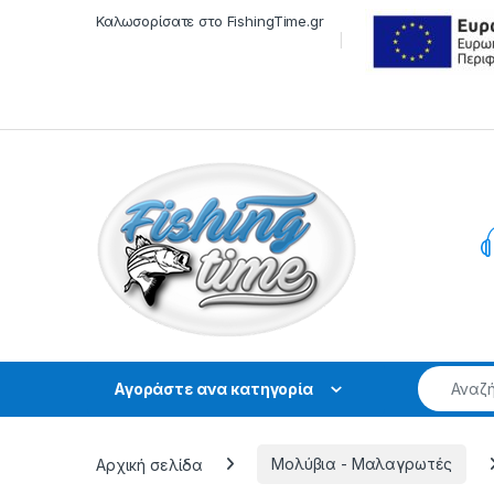
Skip to navigation
Skip to content
Καλωσορίσατε στο FishingTime.gr
Αγοράστε ανα κατηγορία
Αρχική σελίδα
Μολύβια - Μαλαγρωτές