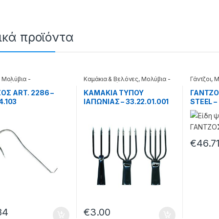
ικά προϊόντα
,
Μολύβια -
Καμάκια & Βελόνες
,
Μολύβια -
Γάντζοι
,
Μ
ρωτές
Μαλαγρωτές
Μαλαγρω
ΟΣ ART. 2286 –
ΚΑΜΑΚΙΑ ΤΥΠΟΥ
ΓΑΝΤΖΟ
34.103
ΙΑΠΩΝΙΑΣ – 33.22.01.001
STEEL –
€
46.7
84
€
3.00