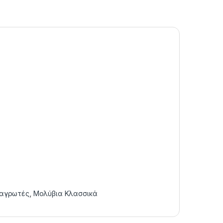
λαγρωτές
,
Μολύβια Κλασσικά