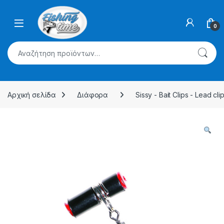
Skip to navigation
Skip to content
0
Αναζήτηση για:
Αρχική σελίδα
Διάφορα
Sissy - Bait Clips - Lead cli