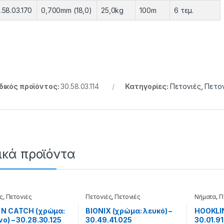
.58.03.170
0,700mm (18,0)
25,0kg
100m
6 τεμ.
ικός προϊόντος:
30.58.03.114
Κατηγορίες:
Πετονιές
,
Πετον
ικά προϊόντα
ς
,
Πετονιές
Πετονιές
,
Πετονιές
Νήματα
,
Π
lament
Monofilament
 N CATCH (χρώμα:
BIONIX (χρώμα: λευκό) –
HOOKLIN
ο) – 30.28.30.125
30.49.41.025
30.01.91