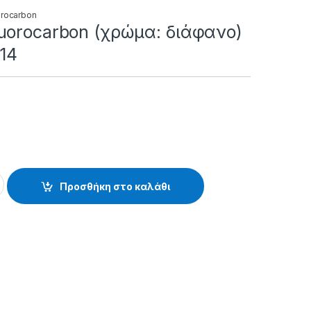
orocarbon
uorocarbon (χρώμα: διάφανο)
114
on (χρώμα: διάφανο) - 30.58.03.114 quantity
Προσθήκη στο καλάθι