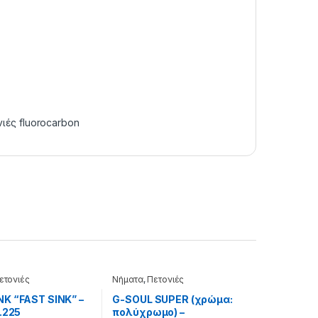
ιές fluorocarbon
ετονιές
Νήματα
,
Πετονιές
K “FAST SINK” –
G-SOUL SUPER (χρώμα:
.225
πολύχρωμο) –