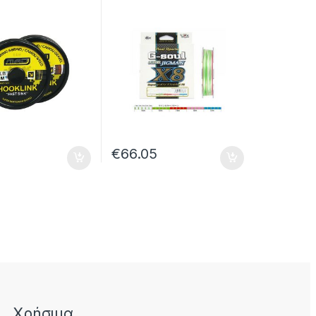
30.58.91.616
€
66.05
Χρήσιμα