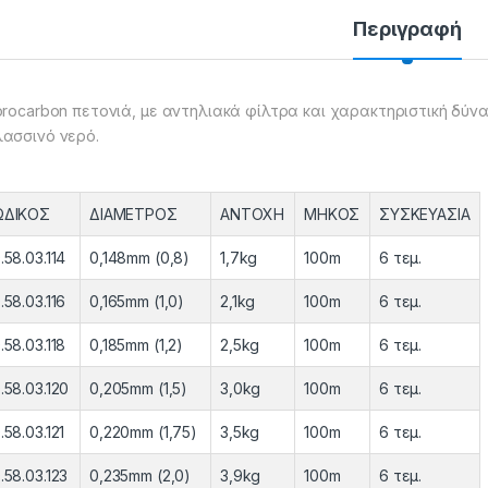
Περιγραφή
orocarbon πετονιά, με αντηλιακά φίλτρα και χαρακτηριστική δύν
ασσινό νερό.
ΩΔΙΚΟΣ
ΔΙΑΜΕΤΡΟΣ
ΑΝΤΟΧΗ
ΜΗΚΟΣ
ΣΥΣΚΕΥΑΣΙΑ
.58.03.114
0,148mm (0,8)
1,7kg
100m
6 τεμ.
.58.03.116
0,165mm (1,0)
2,1kg
100m
6 τεμ.
.58.03.118
0,185mm (1,2)
2,5kg
100m
6 τεμ.
.58.03.120
0,205mm (1,5)
3,0kg
100m
6 τεμ.
.58.03.121
0,220mm (1,75)
3,5kg
100m
6 τεμ.
.58.03.123
0,235mm (2,0)
3,9kg
100m
6 τεμ.