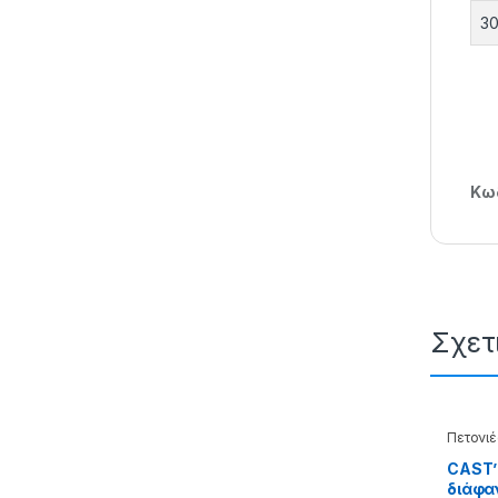
30
Κωδ
Σχετ
Πετονιέ
Monofi
CAST’
διάφαν