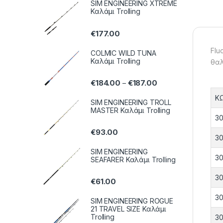
SIM ENGINEERING XTREME
Καλάμι Trolling
€
177.00
Flu
COLMIC WILD TUNA
Καλάμι Trolling
θαλ
€
184.00
€
187.00
–
Κ
SIM ENGINEERING TROLL
MASTER Καλάμι Trolling
30
€
93.00
30
SIM ENGINEERING
30
SEAFARER Καλάμι Trolling
30
€
61.00
30
SIM ENGINEERING ROGUE
21 TRAVEL SIZE Καλάμι
Trolling
30