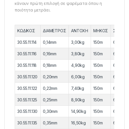
κάνουν πρώτη επιλογή σε ψαρέματα όπου η
ποιότητα μετράει.
ΚΩΔΙΚΟΣ
ΔΙΑΜΕΤΡΟΣ
ΑΝΤΟΧΗ
ΜΗΚΟΣ
ΣΥΣΚΕΥ
30.55.11.114
0,14mm
3,00kg
150m
6 τεμ.
30.55.11.116
0,16mm
3,80kg
150m
6 τεμ.
30.55.11.118
0,18mm
4,90kg
150m
6 τεμ.
30.55.11.120
0,20mm
6,00kg
150m
6 τεμ.
30.55.11.122
0,22mm
7,40kg
150m
6 τεμ.
30.55.11.125
0,25mm
8,90kg
150m
6 τεμ.
30.55.11.130
0,30mm
14,90kg
150m
6 τεμ.
30.55.11.135
0,35mm
16,50kg
150m
6 τεμ.