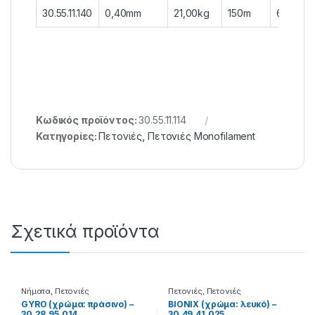
30.55.11.140
0,40mm
21,00kg
150m
6 τεμ.
Κωδικός προϊόντος:
30.55.11.114
Κατηγορίες:
Πετονιές
,
Πετονιές Monofilament
Σχετικά προϊόντα
Νήματα
,
Πετονιές
Πετονιές
,
Πετονιές
Monofilament
GYRO (χρώμα: πράσινο) –
BIONIX (χρώμα: λευκό) –
30.28.95.014
30.49.41.025