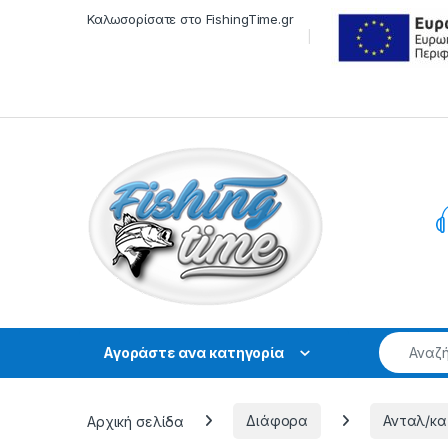
Skip to navigation
Skip to content
Καλωσορίσατε στο FishingTime.gr
Αγοράστε ανα κατηγορία
Αρχική σελίδα
Διάφορα
Ανταλ/κα