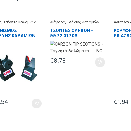
α
,
Τσόντες Καλαμιών
Διάφορα
,
Τσόντες Καλαμιών
Ανταλ/κα
Διάφορα
ΝΙΣΜΟΣ
ΤΣΟΝΤΕΣ CARBON –
ΚΟΡΥΦΗ 
ΚΕΥΗΣ ΚΑΛΑΜΙΩΝ
99.22.01.206
99.47.9
R.P.M. –
.00.099
€
8.78
.54
€
1.94