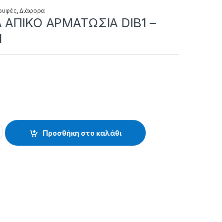
ρυφές
,
Διάφορα
A AΠIKO APMATΩΣIA DIB1 –
1
APMATΩΣIA DIB1 - 38.55.15.001 quantity
Προσθήκη στο καλάθι