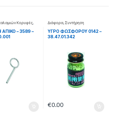
 καλαμιών Κορυφές
,
Διάφορα
,
Συντήρηση
ΑΠΙΚΟ – 3589 –
ΥΓΡΟ ΦΩΣΦΟΡΟΥ 0142 –
0.001
38.47.01.342
€
0.00