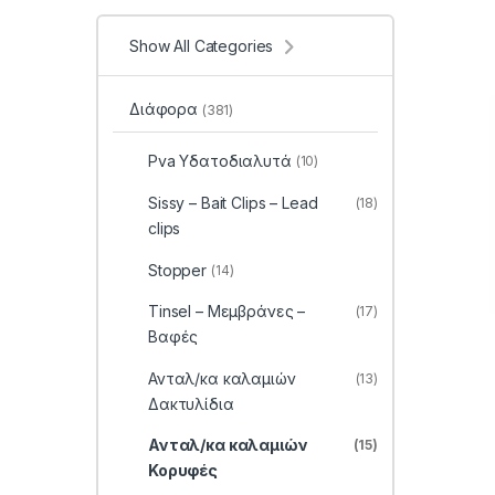
Show All Categories
Διάφορα
(381)
Pva Υδατοδιαλυτά
(10)
Sissy – Bait Clips – Lead
(18)
clips
Stopper
(14)
Tinsel – Μεμβράνες –
(17)
Βαφές
Ανταλ/κα καλαμιών
(13)
Δακτυλίδια
Ανταλ/κα καλαμιών
(15)
Κορυφές