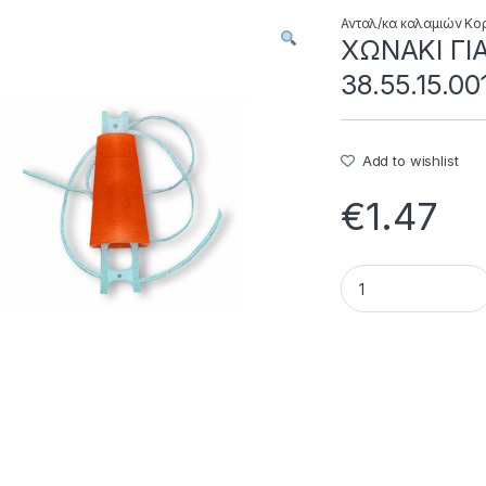
Ανταλ/κα καλαμιών Κο
XΩNAKI ΓI
38.55.15.00
Add to wishlist
€
1.47
XΩNAKI ΓIA AΠIKO 