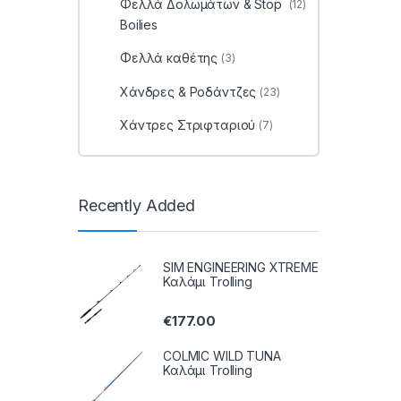
Φελλά Δολωμάτων & Stop
(12)
Boilies
Φελλά καθέτης
(3)
Χάνδρες & Ροδάντζες
(23)
Χάντρες Στριφταριού
(7)
Recently Added
SIM ENGINEERING XTREME
Καλάμι Trolling
€
177.00
COLMIC WILD TUNA
Καλάμι Trolling