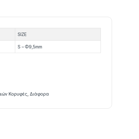
SIZE
S – Φ9,5mm
μιών Κορυφές
,
Διάφορα