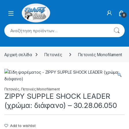
Skip to navigation
Skip to content
0
Αναζήτηση για:
Αρχική σελίδα
Πετονιές
Πετονιές Monofilament
Πετονιές
,
Πετονιές Monofilament
ZIPPY SUPPLE SHOCK LEADER
(χρώμα: διάφανο) – 30.28.06.050
Add to wishlist