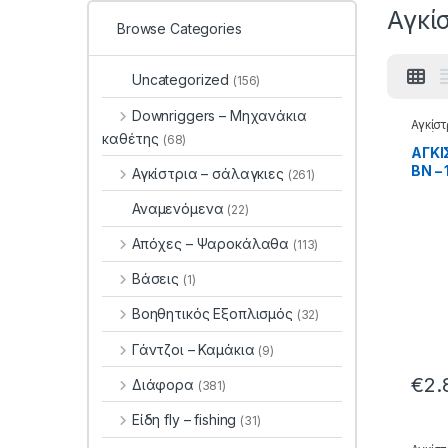
Αγκί
Browse Categories
Uncategorized
(156)
Downriggers – Μηχανάκια
Αγκίστ
Αγκίστ
καθέτης
(68)
ΑΓΚΙ
BN – 
Αγκίστρια – σάλαγκιες
(261)
Αναμενόμενα
(22)
Απόχες – Ψαροκάλαθα
(113)
Βάσεις
(1)
Βοηθητικός Εξοπλισμός
(32)
Γάντζοι – Καμάκια
(9)
€
2.
Διάφορα
(381)
Είδη fly – fishing
(31)