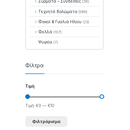
Σύρματα – Συνδέσεις
(36)
Τεχνητά δολώματα
(586)
Φακοί & Γυαλιά Ηλίου
(23)
Φελλά
(107)
Ψυγεία
(7)
Φίλτρα
Τιμή
Τιμή:
€0
—
€10
Ελάχιστη τιμή
Μέγιστη τιμή
Φιλτράρισμα