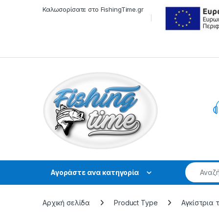
Skip to navigation
Skip to content
Καλωσορίσατε στο FishingTime.gr
Αγοράστε ανα κατηγορία
Αρχική σελίδα
Product Type
Αγκίστρια 