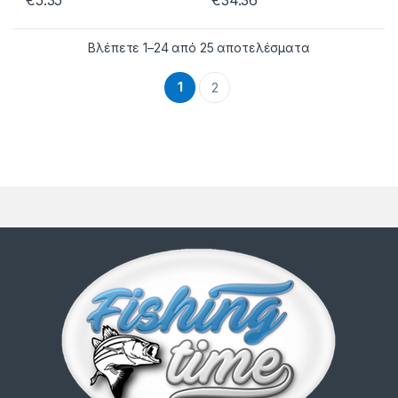
€
5.35
€
34.36
Βλέπετε 1–24 από 25 αποτελέσματα
1
2