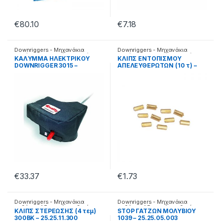
€
80.10
€
7.18
Downriggers - Μηχανάκια
Downriggers - Μηχανάκια
καθέτης
,
Αξεσουάρ καθετής
καθέτης
,
Αξεσουάρ καθετής
KAΛYMΜA HΛEKΤΡΙΚΟΥ
KΛΙΠΣ ΕΝΤΟΠΙΣΜΟΥ
DOWNRIGGER 3015 –
ΑΠΕΛΕΥΘΕΡΩΤΩΝ (10 τ) –
25.25.05.024
1007 – 25.25.05.008
€
33.37
€
1.73
Downriggers - Μηχανάκια
Downriggers - Μηχανάκια
καθέτης
,
Αξεσουάρ καθετής
καθέτης
,
Αξεσουάρ καθετής
KΛΙΠΣ ΣΤΕΡΕΩΣΗΣ (4 τεμ)
STOP ΓΑΤΖΩΝ ΜΟΛΥΒΙΟΥ
300ΒΚ – 25.25.11.300
1039 – 25.25.05.003