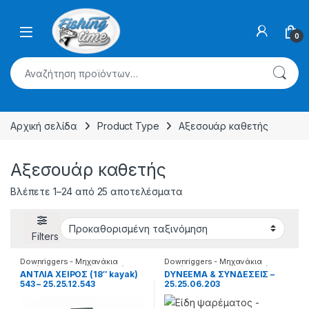
Skip to navigation
Skip to content
0
Αναζήτηση για:
Αρχική σελίδα
Product Type
Αξεσουάρ καθετής
Αξεσουάρ καθετής
Βλέπετε 1–24 από 25 αποτελέσματα
Filters
Downriggers - Μηχανάκια
Downriggers - Μηχανάκια
καθέτης
,
Αξεσουάρ καθετής
καθέτης
,
Αξεσουάρ καθετής
AΝΤΛΙΑ ΧΕΙΡΟΣ (18″ kayak)
DYNEEMA & ΣΥΝΔΕΣΕΙΣ –
543 – 25.25.12.543
25.25.06.203