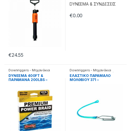
€
0.00
€
24.55
Downriggers - Μηχανάκια
Downriggers - Μηχανάκια
καθέτης
καθέτης
,
Αξεσουάρ καθετής
DYNEEMA 400FT &
EΛΑΣΤΙΚΟ ΠΑΡΑΜΑΛΟ
ΠΑΡΑΜΑΝΑ 200LBS –
ΜΟΛΘΒΙΟΥ 371 –
25.25.06.202
25.25.04.371