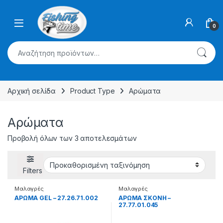
Skip to navigation
Skip to content
0
Αναζήτηση για:
Αρχική σελίδα
Product Type
Αρώματα
Αρώματα
Προβολή όλων των 3 αποτελεσμάτων
Filters
Μαλαγρές
Μαλαγρές
ΑΡΩΜΑ GEL – 27.26.71.002
ΑΡΩΜΑ ΣΚΟΝΗ –
27.77.01.045