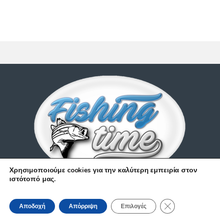
Χρησιμοποιούμε cookies για την καλύτερη εμπειρία στον
ιστότοπό μας.
Έχετε απορίες;
Κλείσιμο του Coo
210 9514 529
Αποδοχή
Απόρριψη
Επιλογές