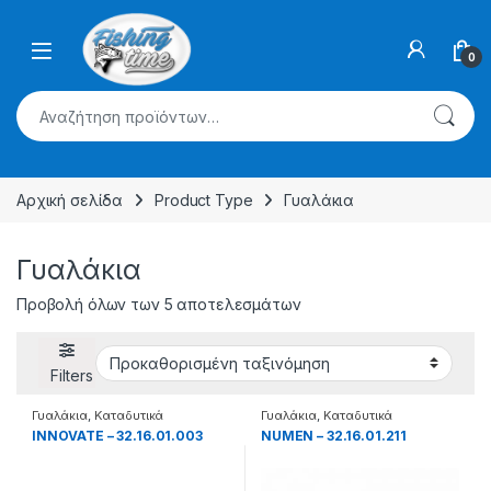
Skip to navigation
Skip to content
0
Αναζήτηση για:
Αρχική σελίδα
Product Type
Γυαλάκια
Γυαλάκια
Προβολή όλων των 5 αποτελεσμάτων
Filters
Γυαλάκια
,
Καταδυτικά
Γυαλάκια
,
Καταδυτικά
INNOVATE – 32.16.01.003
NUMEN – 32.16.01.211