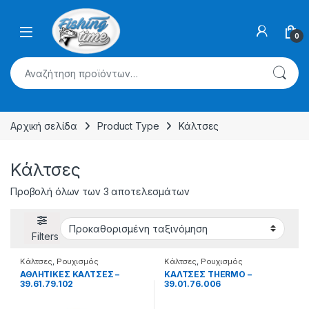
Skip to navigation
Skip to content
0
Αναζήτηση για:
Αρχική σελίδα
Product Type
Κάλτσες
Κάλτσες
Προβολή όλων των 3 αποτελεσμάτων
Filters
Κάλτσες
,
Ρουχισμός
Κάλτσες
,
Ρουχισμός
ΑΘΛΗΤΙΚΕΣ ΚΑΛΤΣΕΣ –
ΚΑΛΤΣΕΣ THERMO –
39.61.79.102
39.01.76.006