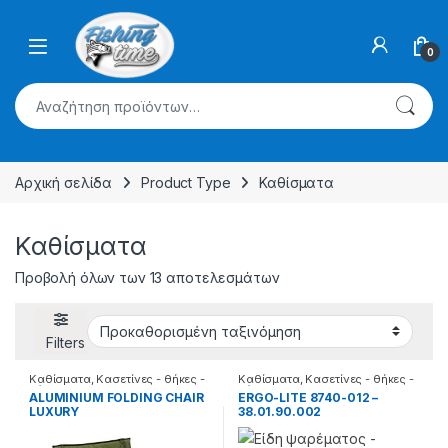
Skip to navigation
Skip to content
0
Αναζήτηση για:
Αρχική σελίδα
Product Type
Καθίσματα
Καθίσματα
Προβολή όλων των 13 αποτελεσμάτων
Filters
Καθίσματα
,
Κασετίνες - θήκες -
Καθίσματα
,
Κασετίνες - θήκες -
βάσεις
βάσεις
ALUMINIUM FOLDING CHAIR
ERGO-LITE 8740-012 –
LUXURY
38.01.90.002