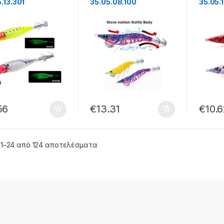
.13.301
35.05.08.100
35.05.
56
€
13.31
€
10.
 1–24 από 124 αποτελέσματα