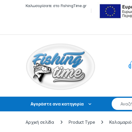
Skip to navigation
Skip to content
Καλωσορίσατε στο FishingTime.gr
Αγοράστε ανα κατηγορία
Αρχική σελίδα
Product Type
Καλαμαριέ