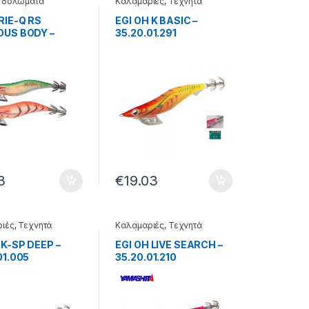
 δολώματα
Καλαμαριές
,
Τεχνητά
δολώματα
RIE-Q RS
EGI OH K BASIC –
OUS BODY –
35.20.01.291
10.203
3
€
19.03
ιές
,
Τεχνητά
Καλαμαριές
,
Τεχνητά
τα
δολώματα
 K-SP DEEP –
EGI OH LIVE SEARCH –
01.005
35.20.01.210