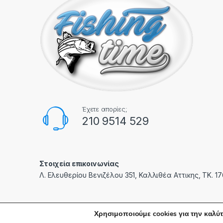
Έχετε απορίες;
210 9514 529
Στοιχεία επικοινωνίας
Λ. Ελευθερίου Βενιζέλου 351, Καλλιθέα Αττικης, ΤΚ. 1
Χρησιμοποιούμε cookies για την καλύτ
© fishingtime.gr | Created with care by
PXC
- All Rights