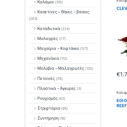
Καλαμ
Καλάμια
(315)
δολώ
CLEV
Κασετίνες – θήκες – βάσεις
(263)
Καταδυτικά
(224)
Μαλαγρές
(77)
Μαχαίρια – Κοφτάκια
(127)
Μηχανάκια
(112)
Μολύβια – Μαλαγρωτές
(120)
€
1.
Πετονιές
(78)
Πλαστικά – Άγκυρες
(3)
Καλαμ
δολώ
Ρουχισμός
(62)
EGI 
REEF
Στριφτάρια
(95)
35.20
Συντήρηση
(16)