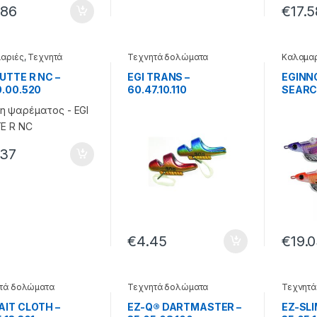
.86
€
17.5
αριές
,
Τεχνητά
Τεχνητά δολώματα
Καλαμαρ
ματα
δολώμα
SUTTE R NC –
EGI TRANS –
EGINN
0.00.520
60.47.10.110
SEARCH
.37
€
4.45
€
19.
τά δολώματα
Τεχνητά δολώματα
Τεχνητά
AIT CLOTH –
EZ-Q® DARTMASTER –
EZ-SL