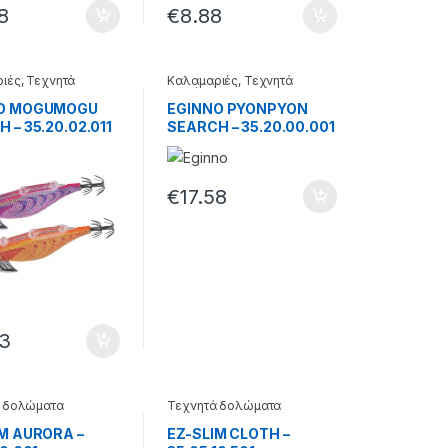
8
€
8.88
ιές
,
Τεχνητά
Καλαμαριές
,
Τεχνητά
τα
δολώματα
O MOGUMOGU
EGINNO PYONPYON
 – 35.20.02.011
SEARCH – 35.20.00.001
€
17.58
03
 δολώματα
Τεχνητά δολώματα
IM AURORA –
EZ-SLIM CLOTH –