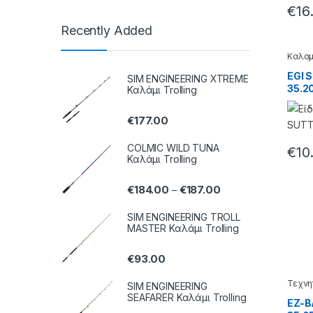
€
16
Recently Added
Καλαμ
δολώ
EGI 
SIM ENGINEERING XTREME
35.2
Καλάμι Trolling
€
177.00
COLMIC WILD TUNA
€
10
Καλάμι Trolling
€
184.00
€
187.00
–
SIM ENGINEERING TROLL
MASTER Καλάμι Trolling
€
93.00
Τεχνη
SIM ENGINEERING
SEAFARER Καλάμι Trolling
EZ-B