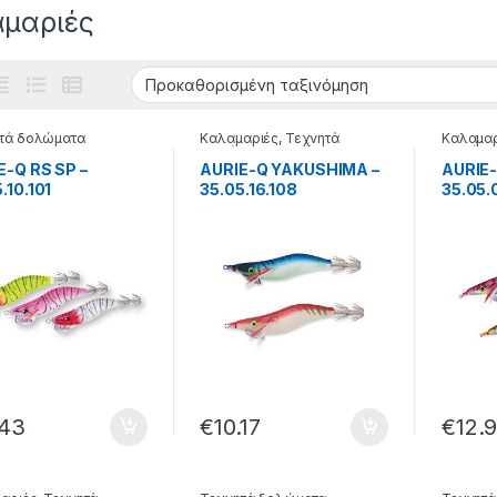
μαριές
τά δολώματα
Καλαμαριές
,
Τεχνητά
Καλαμαρ
δολώματα
δολώμα
E-Q RS SP –
AURIE-Q YAKUSHIMA –
AURIE
.10.101
35.05.16.108
35.05.
.43
€
10.17
€
12.