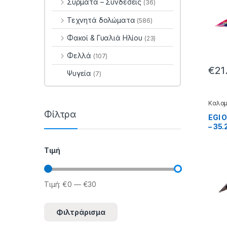
Σύρματα – Συνδέσεις
(36)
Τεχνητά δολώματα
(586)
Φακοί & Γυαλιά Ηλίου
(23)
Φελλά
(107)
€
21
Ψυγεία
(7)
Καλαμ
δολώ
Φίλτρα
EGI 
– 35.
Τιμή
Τιμή:
€0
—
€30
Ελάχιστη τιμή
Μέγιστη τιμή
Φιλτράρισμα