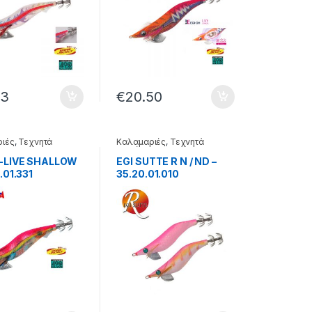
23
€
20.50
ιές
,
Τεχνητά
Καλαμαριές
,
Τεχνητά
τα
δολώματα
H-LIVE SHALLOW
EGI SUTTE R N / ND –
.01.331
35.20.01.010