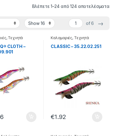
Βλέπετε 1–24 από 124 αποτελέσματα
→
of 6
ιές
,
Τεχνητά
Καλαμαριές
,
Τεχνητά
τα
δολώματα
-Q® CLOTH –
CLASSIC – 35.22.02.251
09.901
96
€
1.92