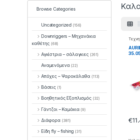
Καλα
Browse Categories
Uncategorized
(156)
Downriggers – Μηχανάκια
Τεχνη
καθέτης
(68)
AURI
35.05
Αγκίστρια – σάλαγκιες
(261)
Αναμενόμενα
(22)
Απόχες – Ψαροκάλαθα
(113)
Βάσεις
(1)
Βοηθητικός Εξοπλισμός
(32)
Γάντζοι – Καμάκια
(9)
€
11
Διάφορα
(381)
Είδη fly – fishing
(31)