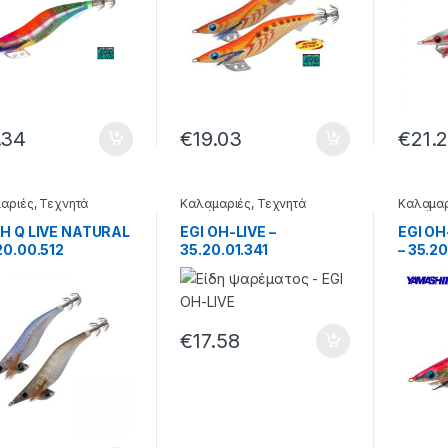
.34
€
19.03
€
21.
αριές
,
Τεχνητά
Καλαμαριές
,
Τεχνητά
Καλαμαρ
ματα
δολώματα
δολώμα
OH Q LIVE NATURAL
EGI OH-LIVE –
EGI O
20.00.512
35.20.01.341
– 35.20
€
17.58