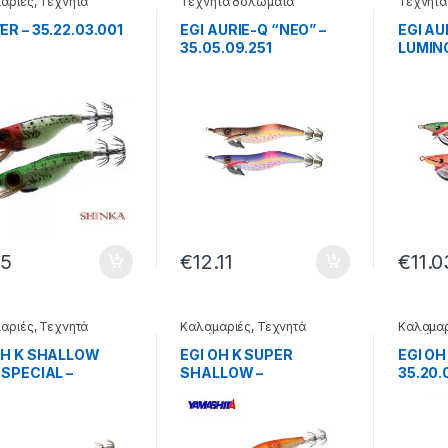
αριές
,
Τεχνητά
Τεχνητά δολώματα
Τεχνητά
ματα
ER – 35.22.03.001
EGI AURIE-Q “NEO” –
EGI AU
35.05.09.251
LUMIN
35.05.
75
€
12.11
€
11.0
αριές
,
Τεχνητά
Καλαμαριές
,
Τεχνητά
Καλαμαρ
ματα
δολώματα
δολώμα
OH K SHALLOW
EGI OH K SUPER
EGI OH
 SPECIAL –
SHALLOW –
35.20.
.01.281
35.20.01.321