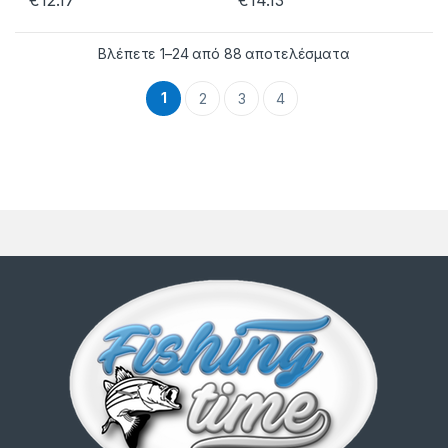
€
12.17
€
14.13
Βλέπετε 1–24 από 88 αποτελέσματα
1
2
3
4