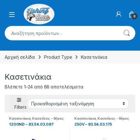
Skip to navigation
Skip to content
0
Αναζήτηση για:
Αρχική σελίδα
Product Type
Κασετινάκια
Κασετινάκια
Βλέπετε 1–24 από 88 αποτελέσματα
Filters
Κασετινάκια
,
Κασετίνες - θήκες
Κασετινάκια
,
Κασετίνες - θήκες
- βάσεις
- βάσεις
1200ND – 83.54.03.087
250V – 83.54.03.175