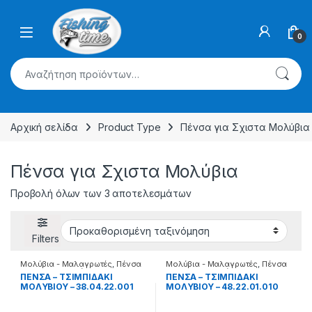
Skip to navigation
Skip to content
0
Αναζήτηση για:
Αρχική σελίδα
Product Type
Πένσα για Σχιστα Μολύβια
Πένσα για Σχιστα Μολύβια
Προβολή όλων των 3 αποτελεσμάτων
Filters
Μολύβια - Μαλαγρωτές
,
Πένσα
Μολύβια - Μαλαγρωτές
,
Πένσα
για Σχιστα Μολύβια
για Σχιστα Μολύβια
ΠENΣA – TΣIMΠIΔAKI
ΠENΣA – TΣIMΠIΔAKI
MOΛYBIOY – 38.04.22.001
MOΛYBIOY – 48.22.01.010