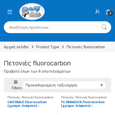
Skip to navigation
Skip to content
0
Αναζήτηση για:
Αρχική σελίδα
Product Type
Πετονιές fluorocarbon
Πετονιές fluorocarbon
Προβολή όλων των 8 αποτελεσμάτων
Filters
Πετονιές
,
Πετονιές fluorocarbon
Πετονιές
,
Πετονιές fluorocarbon
CASTABLE Fluorocarbon
FC PARADICK Fluorocarbon
(χρώμα: διάφανο) –
(χρώμα: διάφανο) –
30.28.01.016
30.58.01.014