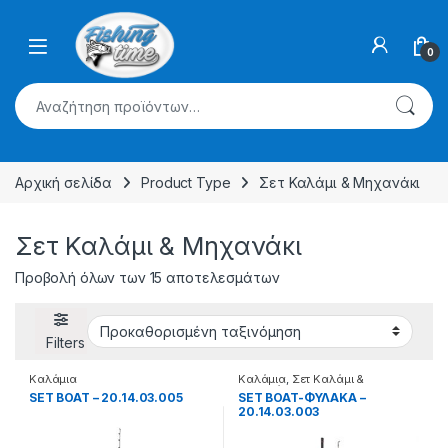
Skip to navigation
Skip to content
0
Αναζήτηση για:
Αρχική σελίδα
Product Type
Σετ Καλάμι & Μηχανάκι
Σετ Καλάμι & Μηχανάκι
Προβολή όλων των 15 αποτελεσμάτων
Filters
Καλάμια
Καλάμια
,
Σετ Καλάμι &
Μηχανάκι
SET BOAT – 20.14.03.005
SET BOAT-ΦΥΛΑΚΑ –
20.14.03.003