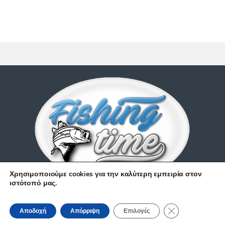
Χρησιμοποιούμε cookies για την καλύτερη εμπειρία στον
ιστότοπό μας.
Έχετε απορίες;
Κλείσιμο του Coo
210 9514 529
Αποδοχή
Απόρριψη
Επιλογές