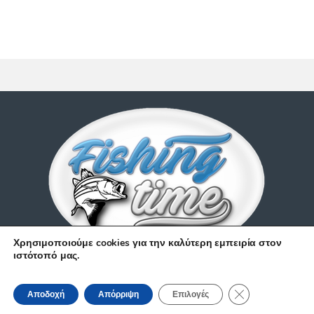
Χρησιμοποιούμε cookies για την καλύτερη εμπειρία στον
ιστότοπό μας.
Έχετε απορίες;
Κλείσιμο του Coo
210 9514 529
Αποδοχή
Απόρριψη
Επιλογές