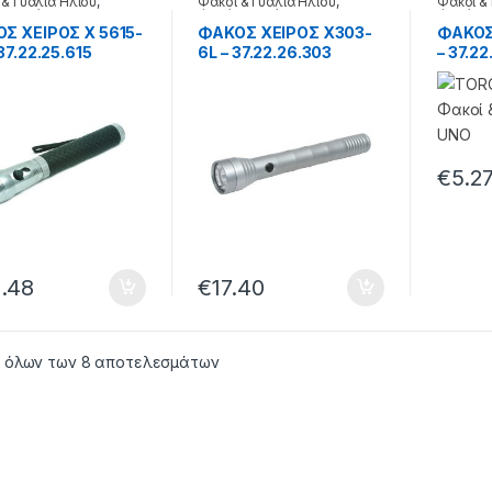
 & Γυαλιά Ηλίου
,
Φακοί & Γυαλιά Ηλίου
,
Φακοί &
 χειρός
Φακός χειρός
Φακός χ
Σ ΧΕΙΡΟΣ X 5615-
ΦΑΚΟΣ ΧΕΙΡΟΣ X303-
ΦΑΚΟΣ
37.22.25.615
6L – 37.22.26.303
– 37.22
€
5.2
.48
€
17.40
 όλων των 8 αποτελεσμάτων