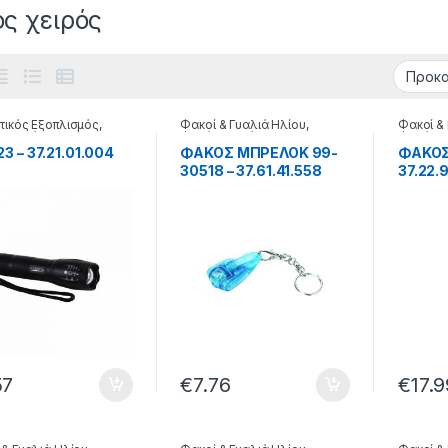
ς χειρός
τικός Εξοπλισμός
,
Φακοί & Γυαλιά Ηλίου
,
Φακοί &
 χειρός
Φακός χειρός
Φακός χ
3 – 37.21.01.004
ΦΑΚΟΣ ΜΠΡΕΛΟΚ 99-
ΦΑΚΟΣ 
30518 – 37.61.41.558
37.22.
57
€
7.76
€
17.9