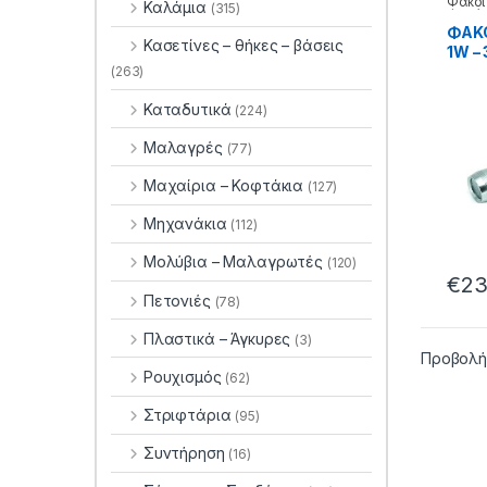
Φακοί
Καλάμια
(315)
Φακός
ΦΑΚΟ
Κασετίνες – θήκες – βάσεις
1W – 
(263)
Καταδυτικά
(224)
Μαλαγρές
(77)
Μαχαίρια – Κοφτάκια
(127)
Μηχανάκια
(112)
Μολύβια – Μαλαγρωτές
(120)
€
23
Πετονιές
(78)
Πλαστικά – Άγκυρες
(3)
Προβολή
Ρουχισμός
(62)
Στριφτάρια
(95)
Συντήρηση
(16)