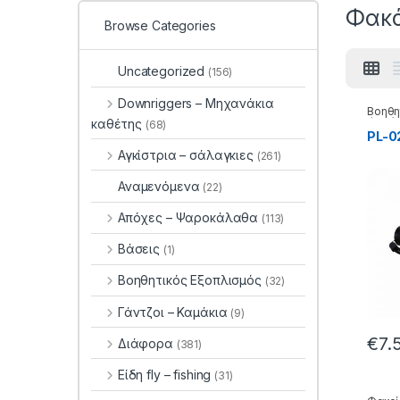
Φακό
Browse Categories
Uncategorized
(156)
Downriggers – Μηχανάκια
Βοηθη
Φακός
καθέτης
(68)
PL-02
Αγκίστρια – σάλαγκιες
(261)
Αναμενόμενα
(22)
Απόχες – Ψαροκάλαθα
(113)
Βάσεις
(1)
Βοηθητικός Εξοπλισμός
(32)
Γάντζοι – Καμάκια
(9)
€
7.
Διάφορα
(381)
Είδη fly – fishing
(31)