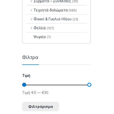
Σύρματα – Συνδέσεις
(36)
Τεχνητά δολώματα
(586)
Φακοί & Γυαλιά Ηλίου
(23)
Φελλά
(107)
Ψυγεία
(7)
Φίλτρα
Τιμή
Τιμή:
€0
—
€30
Ελάχιστη τιμή
Μέγιστη τιμή
Φιλτράρισμα