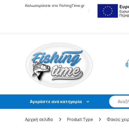
Skip to navigation
Skip to content
Καλωσορίσατε στο FishingTime.gr
Αγοράστε ανα κατηγορία
Αρχική σελίδα
Product Type
Φακός χει