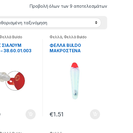
Προβολή όλων των 9 αποτελεσμάτων
Φελλά Buldo
Φελλά
,
Φελλά Buldo
Σ ΣΙΑΛΟΥΜ
ΦΕΛΛΑ BULDO
– 38.60.01.003
ΜΑΚΡΟΣΤΕΝΑ
ΜΟΛΥΒΙΟΥ –
70.60.10.004
0
€
1.51