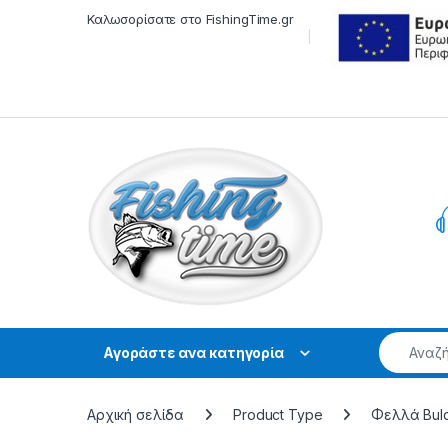
Skip to navigation
Skip to content
Καλωσορίσατε στο FishingTime.gr
Αγοράστε ανα κατηγορία
Αρχική σελίδα
Product Type
Φελλά Bul