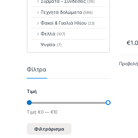
Σύρματα – Συνδέσεις
(36)
Τεχνητά δολώματα
(586)
Φακοί & Γυαλιά Ηλίου
(23)
Φελλά
(107)
€
1.
Ψυγεία
(7)
Προβολή
Φίλτρα
Τιμή
Τιμή:
€0
—
€10
Ελάχιστη τιμή
Μέγιστη τιμή
Φιλτράρισμα