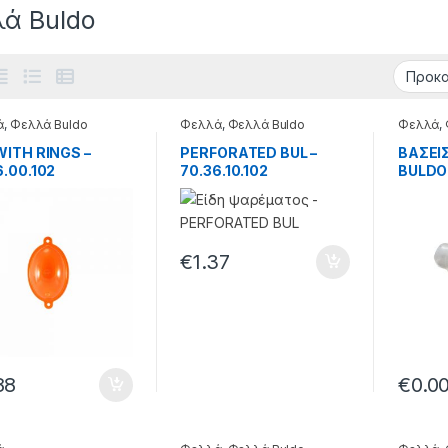
ά Buldo
ά
,
Φελλά Buldo
Φελλά
,
Φελλά Buldo
Φελλά
,
WITH RINGS –
PERFORATED BUL –
ΒΑΣΕΙ
6.00.102
70.36.10.102
BULDO 
€
1.37
88
€
0.0