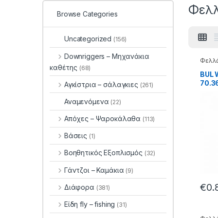
Φελλ
Browse Categories
Uncategorized
(156)
Downriggers – Μηχανάκια
Φελλ
καθέτης
(68)
BUL 
70.3
Αγκίστρια – σάλαγκιες
(261)
Αναμενόμενα
(22)
Απόχες – Ψαροκάλαθα
(113)
Βάσεις
(1)
Βοηθητικός Εξοπλισμός
(32)
Γάντζοι – Καμάκια
(9)
€
0.
Διάφορα
(381)
Είδη fly – fishing
(31)