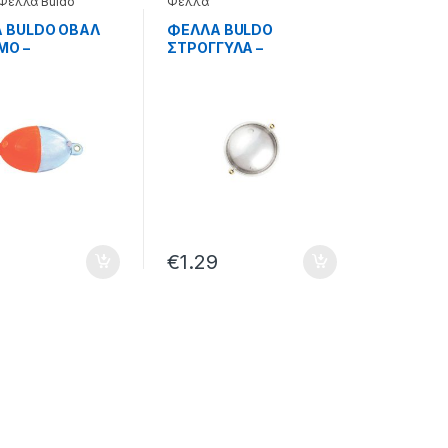
Φελλά Buldo
Φελλά
 BULDO ΟΒΑΛ
ΦΕΛΛΑ BULDO
ΜΟ –
ΣΤΡΟΓΓΥΛΑ –
06.102
70.60.00.004
€
1.29