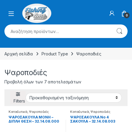
Skip to navigation
Skip to content
0
Αναζήτηση για:
Αρχική σελίδα
Product Type
Ψαροποδιές
Ψαροποδιές
Προβολή όλων των 7 αποτελεσμάτων
Filters
Καταδυτικά
,
Ψαροποδιές
Καταδυτικά
,
Ψαροποδιές
ΨΑΡΟΣΑΚΟΥΛΑ ΜΟΝΗ –
ΨΑΡΟΣΑΚΟΥΛΑ Νο 4
ΔΙΠΛΗ ΘΕΣΗ – 32.14.08.000
ΣΑΚΟΥΛΑ – 32.14.08.003