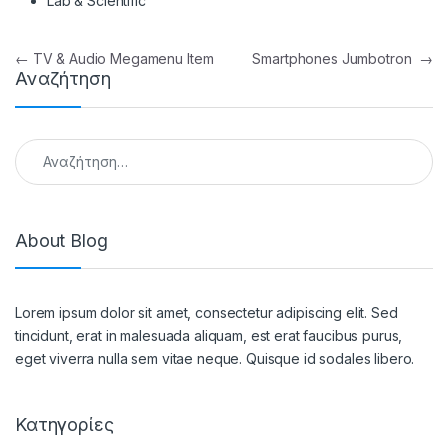
Lab & Scientific
Πλοήγηση άρθρων
←
TV & Audio Megamenu Item
Smartphones Jumbotron
→
Αναζήτηση
Αναζήτηση για:
About Blog
Lorem ipsum dolor sit amet, consectetur adipiscing elit. Sed
tincidunt, erat in malesuada aliquam, est erat faucibus purus,
eget viverra nulla sem vitae neque. Quisque id sodales libero.
Κατηγορίες