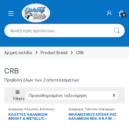
Skip to navigation
Skip to content
0
Αναζήτηση για:
Αρχική σελίδα
Product Brand
CRB
CRB
Προβολή όλων των 2 αποτελεσμάτων
Filters
Διάφορα
,
Κλωστές & Κόλλες
Διάφορα
,
Τσόντες Καλαμιών
Επισκευής
ΚΛΩΣΤΕΣ ΚΑΛΑΜΙΩΝ
ΜΗΧΑΝΙΣΜΟΣ ΕΠΙΣΚΕΥΗΣ
BRIGHT & METALLIC –
ΚΑΛΑΜΙΩΝ RDS-9 R.P.M. –
99.47.99.002
99.62.00.099