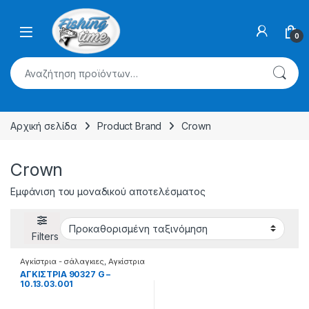
Skip to navigation
Skip to content
0
Αναζήτηση για:
Αρχική σελίδα
Product Brand
Crown
Crown
Εμφάνιση του μοναδικού αποτελέσματος
Filters
Αγκίστρια - σάλαγκιες
,
Αγκίστρια
σε κυτία
ΑΓΚΙΣΤΡΙΑ 90327 G –
10.13.03.001